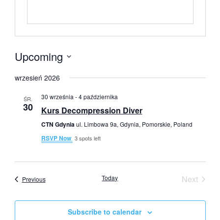
Upcoming
Select
date.
wrzesień 2026
30 września
-
4 października
ŚR.
30
Kurs Decompression Diver
CTN Gdynia
ul. Limbowa 9a, Gdynia, Pomorskie, Poland
RSVP Now
3 spots left
Event
Today
Next
Events
Previous
Subscribe to calendar