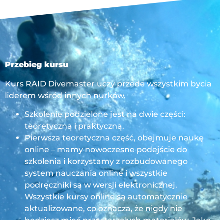
Przebieg kursu
Kurs RAID Divemaster uczy przede wszystkim bycia
liderem wśród innych nurków.
Szkolenie podzielone jest na dwie części:
teoretyczną i praktyczną.
Pierwsza teoretyczna część, obejmuje naukę
online – mamy nowoczesne podejście do
szkolenia i korzystamy z rozbudowanego
system nauczania online i wszystkie
podręczniki są w wersji elektronicznej.
Wszystkie kursy online są automatycznie
aktualizowane, co oznacza, że nigdy nie