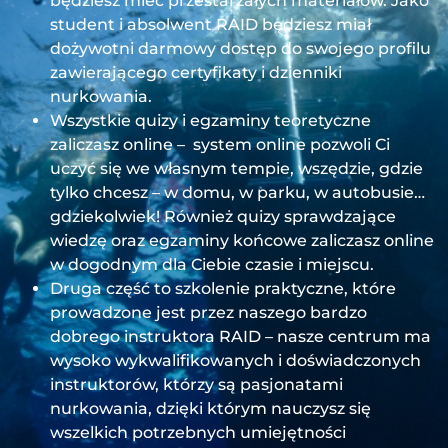
będziesz mieć przestarzałych materiałów. Jako
student i absolwent RAID będziesz miał
dożywotni darmowy dostęp do swojego profilu
zawierającego certyfikaty i dzienniki
nurkowania.
Wszystkie quizy i egzaminy teoretyczne
zaliczasz online – system online pozwoli Ci
uczyć się we własnym tempie, wszędzie, gdzie
tylko chcesz – w domu, w parku, w autobusie…
gdziekolwiek! Również quizy sprawdzające
wiedzę oraz egzaminy końcowe zaliczasz online
w dogodnym dla Ciebie czasie i miejscu.
Druga część to szkolenie praktyczne, które
prowadzone jest przez naszego bardzo
dobrego instruktora RAID – nasze centrum ma
wysoko wykwalifikowanych i doświadczonych
instruktorów, którzy są pasjonatami
nurkowania, dzięki którym nauczysz się
wszelkich potrzebnych umiejętności