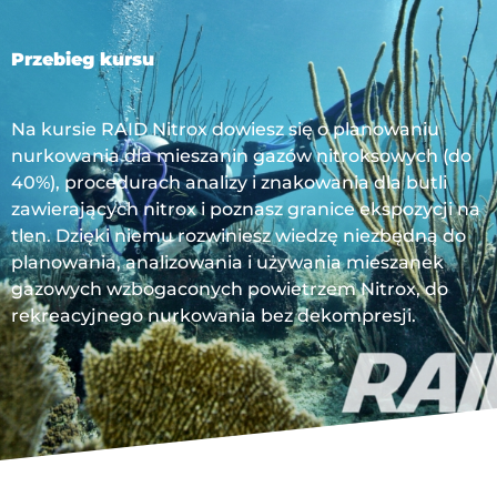
Przebieg kursu
Na kursie RAID Nitrox dowiesz się o planowaniu
nurkowania dla mieszanin gazów nitroksowych (do
40%), procedurach analizy i znakowania dla butli
zawierających nitrox i poznasz granice ekspozycji na
tlen. Dzięki niemu rozwiniesz wiedzę niezbędną do
planowania, analizowania i używania mieszanek
gazowych wzbogaconych powietrzem Nitrox, do
rekreacyjnego nurkowania bez dekompresji.