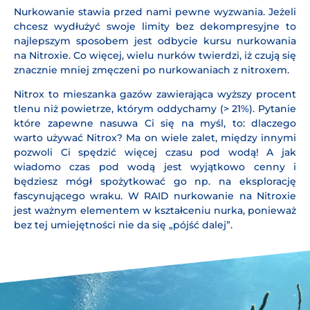
Nurkowanie stawia przed nami pewne wyzwania. Jeżeli
chcesz wydłużyć swoje limity bez dekompresyjne to
najlepszym sposobem jest odbycie kursu nurkowania
na Nitroxie. Co więcej, wielu nurków twierdzi, iż czują się
znacznie mniej zmęczeni po nurkowaniach z nitroxem.
Nitrox to mieszanka gazów zawierająca wyższy procent
tlenu niż powietrze, którym oddychamy (> 21%). Pytanie
które zapewne nasuwa Ci się na myśl, to: dlaczego
warto używać Nitrox? Ma on wiele zalet, między innymi
pozwoli Ci spędzić więcej czasu pod wodą! A jak
wiadomo czas pod wodą jest wyjątkowo cenny i
będziesz mógł spożytkować go np. na eksplorację
fascynującego wraku. W RAID nurkowanie na Nitroxie
jest ważnym elementem w kształceniu nurka, ponieważ
bez tej umiejętności nie da się „pójść dalej”.