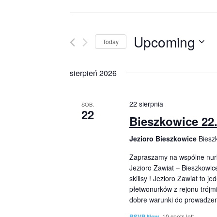
Upcoming
Today
Select
date.
sierpień 2026
22 sierpnia
SOB.
22
Bieszkowice 22
Jezioro Bieszkowice
Biesz
Zapraszamy na wspólne nur
Jezioro Zawiat – Bieszkowice
skillsy ! Jezioro Zawiat to 
płetwonurków z rejonu trójmi
dobre warunki do prowadzen
RSVP Now
10 spots left