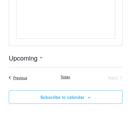
Upcoming
Select
date.
Event
Today
Next
Events
Previous
Subscribe to calendar