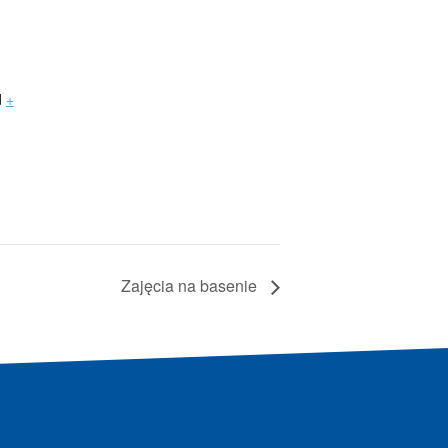
d
+
Zajęcia na basenie