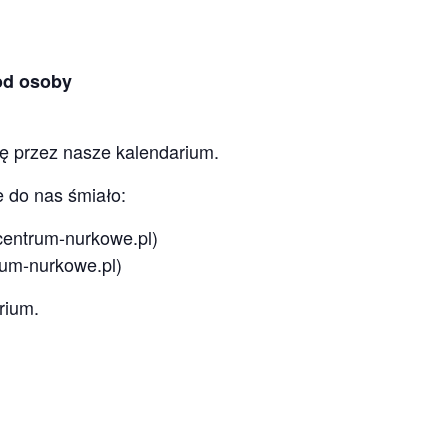
/od osoby
ię przez nasze kalendarium.
e do nas śmiało:
entrum-nurkowe.pl)
m-nurkowe.pl)
rium.