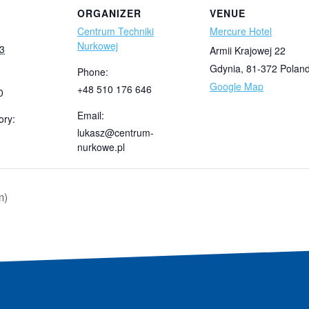
ORGANIZER
VENUE
Centrum Techniki
Mercure Hotel
Nurkowej
23
Armii Krajowej 22
Gdynia
,
81-372
Polan
Phone:
Google Map
+48 510 176 646
0
Email:
ory:
lukasz@centrum-
nurkowe.pl
m)