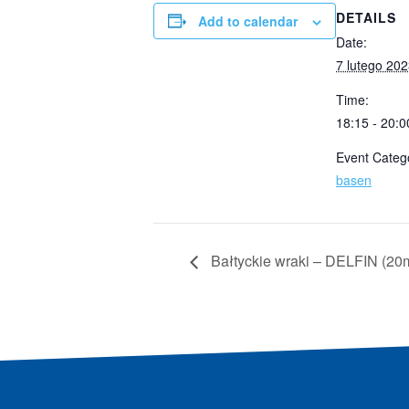
DETAILS
Add to calendar
Date:
7 lutego 20
Time:
18:15 - 20:0
Event Categ
basen
Bałtyckie wraki – DELFIN (20