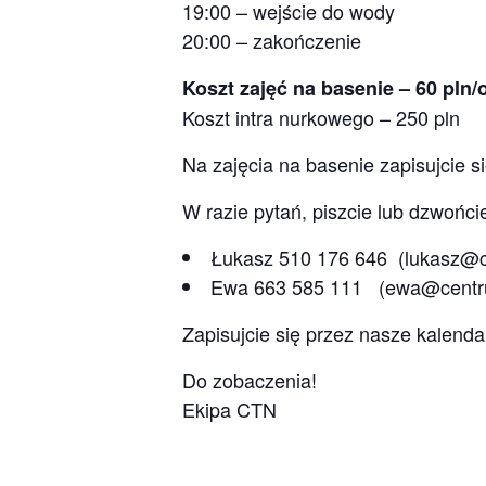
19:00 – wejście do wody
20:00 – zakończenie
Koszt zajęć na basenie – 60 pln
Koszt intra nurkowego – 250 pln
Na zajęcia na basenie zapisujcie s
W razie pytań, piszcie lub dzwońci
Łukasz 510 176 646 (lukasz@c
Ewa 663 585 111 (ewa@centru
Zapisujcie się przez nasze kalenda
Do zobaczenia!
Ekipa CTN