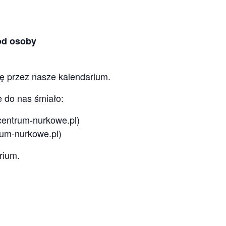
/od osoby
ię przez nasze kalendarium.
e do nas śmiało:
entrum-nurkowe.pl)
m-nurkowe.pl)
rium.