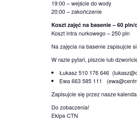
19:00 – wejście do wody
20:00 – zakończenie
Koszt zajęć na basenie – 60 pln
Koszt intra nurkowego – 250 pln
Na zajęcia na basenie zapisujcie s
W razie pytań, piszcie lub dzwońci
Łukasz 510 176 646 (lukasz@c
Ewa 663 585 111 (ewa@centru
Zapisujcie się przez nasze kalenda
Do zobaczenia!
Ekipa CTN