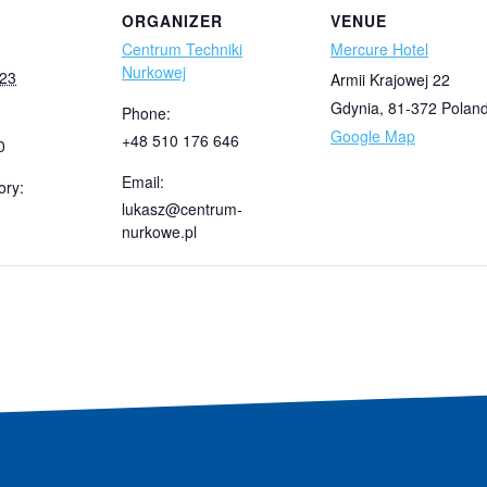
ORGANIZER
VENUE
Centrum Techniki
Mercure Hotel
Nurkowej
023
Armii Krajowej 22
Gdynia
,
81-372
Polan
Phone:
Google Map
+48 510 176 646
0
Email:
ory:
lukasz@centrum-
nurkowe.pl