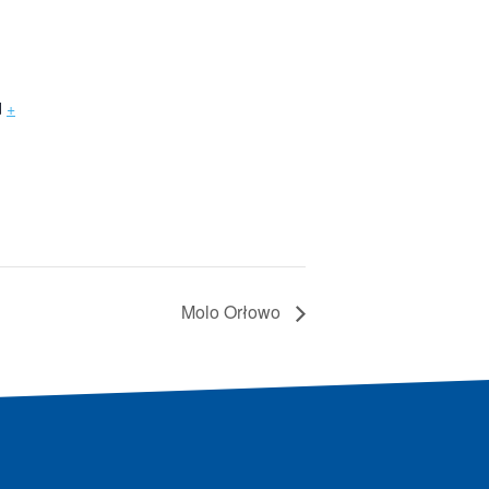
d
+
Molo Orłowo