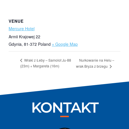
VENUE
Mercure Hotel
Armii Krajowej 22
Gdynia
,
81-372
Poland
+ Google Map
Nurkowanie na Helu –
Wraki z Łeby – Samolot Ju-88
(23m) + Margareta (16m)
wrak Bryza z brzegu
KONTAKT