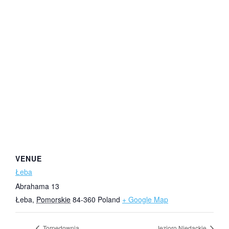
VENUE
Łeba
Abrahama 13
Łeba
,
Pomorskie
84-360
Poland
+ Google Map
Torpedownia
Jezioro Niedackie