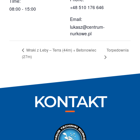
Time:
+48 510 176 646
08:00 - 15:00
Email:
lukasz@centrum-
nurkowe.pl
Torpedownia
Wraki z Łeby – Terra (44m) + Betonowiec
(27m)
KONTAKT