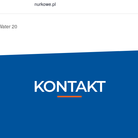
nurkowe.pl
ater 20
KONTAKT