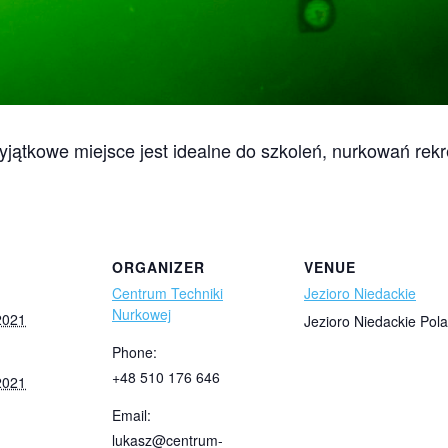
jątkowe miejsce jest idealne do szkoleń, nurkowań rekre
ORGANIZER
VENUE
Centrum Techniki
Jezioro Niedackie
Nurkowej
2021
Jezioro Niedackie
Pol
Phone:
+48 510 176 646
2021
Email:
lukasz@centrum-