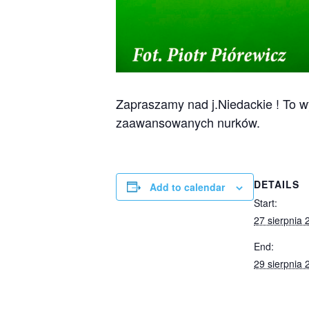
Zapraszamy nad j.Niedackie ! To wy
zaawansowanych nurków.
DETAILS
Add to calendar
Start:
27 sierpnia 
End:
29 sierpnia 