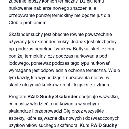
zupełnie lepszy komfort termiczny. Dzięki temu
nurkowanie nabierze nowego znaczenia, a
przebywanie poniżej termokliny nie będzie już dla
Ciebie problemem.
Skafander suchy jest obecnie równie powszechnie
używany jak skafander mokry. Jednak jest niezbędny
np. podczas penetracji wraków Bałtyku, stref jeziora
poniżej termokliny, czy podczas nurkowania pod
lodowego, ponieważ podczas tego typu nurkowań
wymagana jest odpowiednia ochrona termiczna. Wie o
tym każdy, kto wychodząc z nurkowania nie był w
stanie utrzymać kubka w dłoni i trząsł się z zimna…
Program
RAID Suchy Skafander
obejmuje wszystko,
co musisz wiedzieć o nurkowaniu w suchym
skafandrze i przeprowadzi Cię przez wszystkie
aspekty, które są ważne dla nowych i doświadczonych
użytkowników suchego skafandra. Kurs
RAID Suchy