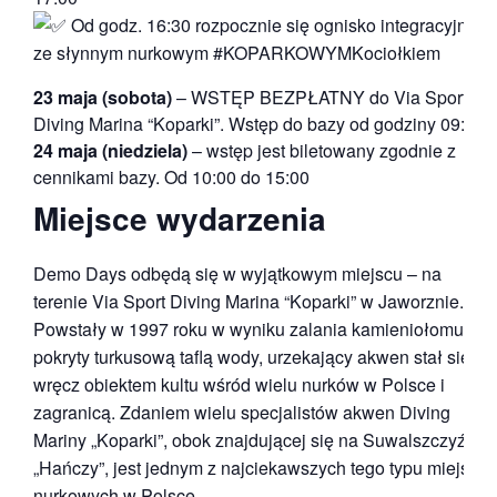
Od godz. 16:30 rozpocznie się ognisko integracyjne,
ze słynnym nurkowym #KOPARKOWYMKociołkiem
23 maja (sobota)
– WSTĘP BEZPŁATNY do Via Sport
Diving Marina “Koparki”. Wstęp do bazy od godziny 09:00
24 maja (niedziela)
– wstęp jest biletowany zgodnie z
cennikami bazy. Od 10:00 do 15:00
Miejsce wydarzenia
Demo Days odbędą się w wyjątkowym miejscu – na
terenie Via Sport Diving Marina “Koparki” w Jaworznie.
Powstały w 1997 roku w wyniku zalania kamieniołomu,
pokryty turkusową taflą wody, urzekający akwen stał się
wręcz obiektem kultu wśród wielu nurków w Polsce i
zagranicą. Zdaniem wielu specjalistów akwen Diving
Mariny „Koparki”, obok znajdującej się na Suwalszczyźnie
„Hańczy”, jest jednym z najciekawszych tego typu miejsc
nurkowych w Polsce.