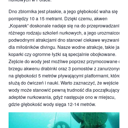
Dno zbiornika jest płaskie, a jego głębokość waha się
pomiędzy 10 a 15 metrami. Dzięki czemu, akwen
„Koparek” doskonale nadaje się na do przeprowadzania
różnego rodzaju szkoleń nurkowych, a jego urozmaicone
podwodnymi atrakcjami dno stanowi ciekawe wyzwanie
dla miłośników divingu. Nasze wodne atrakcje, takie jak
koparki czy ogromne łyżki są specjalnie obojkowane.
Zejście do wody jest możliwe poprzez przymocowane do
brzegu akwenu drabinki oraz 3 pomostów z zanurzonymi
na głębokości 5 metrów pływającymi platformami, które
służą do ćwiczeń i nauki. Warto zaznaczyć, że wejście do
wody może stanowić pewną trudność dla początkujących
adeptów nurkowania, gdyż następuje ono w miejscu,
gdzie głębokość wody sięga 12-14 metrów.