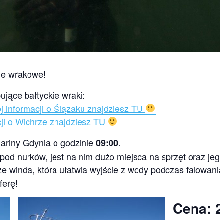
ie wrakowe!
jące bałtyckie wraki:
j informacji o Ślązaku znajdziesz TU
cji o Wichrze znajdziesz TU
ariny Gdynia o godzinie
.
09:00
 pod nurków, jest na nim dużo miejsca na sprzęt oraz je
kże winda, która ułatwia wyjście z wody podczas falowa
ferę!
Cena: 