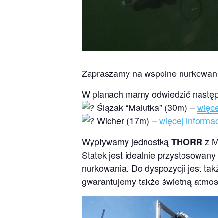
Zapraszamy na wspólne nurkowan
W planach mamy odwiedzić następu
Ślązak “Malutka” (30m) –
więce
Wicher (17m) –
więcej informa
Wypływamy jednostką
z M
THORR
Statek jest idealnie przystosowany
nurkowania. Do dyspozycji jest ta
gwarantujemy także świetną atmos