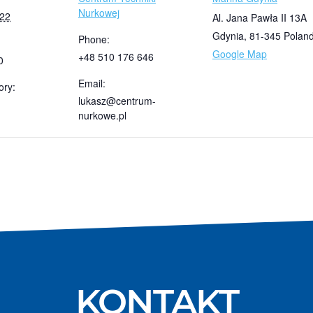
Nurkowej
022
Al. Jana Pawła II 13A
Gdynia
,
81-345
Polan
Phone:
Google Map
+48 510 176 646
0
Email:
ory:
lukasz@centrum-
nurkowe.pl
KONTAKT