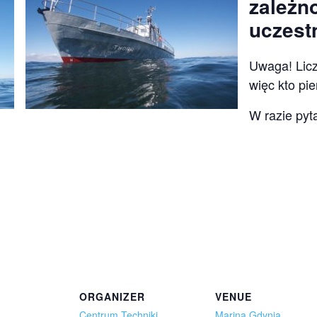
zależno
uczest
Uwaga! Licz
więc kto pie
W razie pyt
ORGANIZER
VENUE
Centrum Techniki
Marina Gdynia