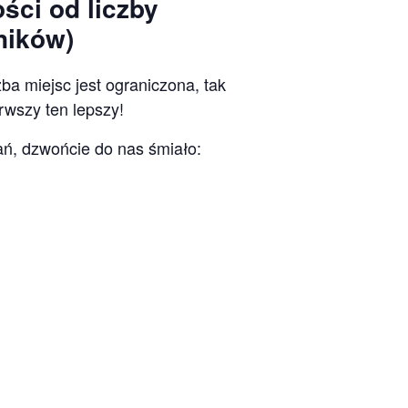
ści od liczby
ników)
ba miejsc jest ograniczona, tak
rwszy ten lepszy!
ań, dzwońcie do nas śmiało: