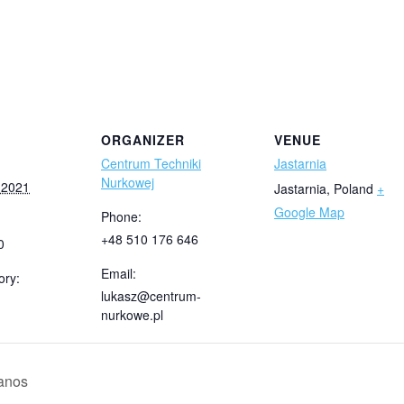
ORGANIZER
VENUE
Centrum Techniki
Jastarnia
Nurkowej
 2021
Jastarnia
,
Poland
+
Google Map
Phone:
+48 510 176 646
0
Email:
ory:
lukasz@centrum-
nurkowe.pl
Janos