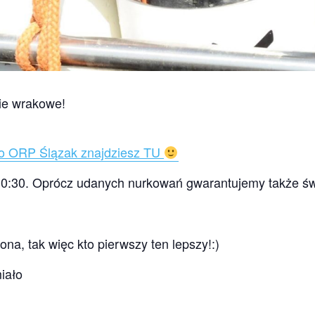
ie wrakowe!
 o ORP Ślązak znajdziesz TU
10:30. Oprócz udanych nurkowań gwarantujemy także św
na, tak więc kto pierwszy ten lepszy!:)
iało