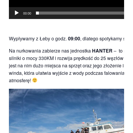
00:00
Wypływamy z Łeby o godz.
09:00
, dlatego spotykamy się 
Na nurkowania zabierze nas jednostka
HANTER
– to szy
silniki o mocy 330KM i rozwija prędkość do 25 węzłów (50 
jest na nim dużo miejsca na sprzęt oraz jego złożenie i pr
winda, która ułatwia wyjście z wody podczas falowania. 
atmosferę!