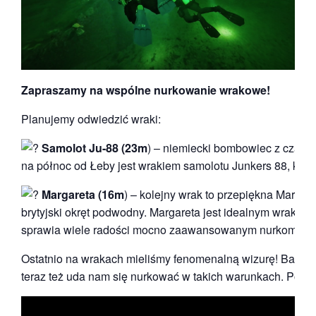
Zapraszamy na wspólne nurkowanie wrakowe!
Planujemy odwiedzić wraki:
Samolot Ju-88 (23m
) – niemiecki bombowiec z czasó
na północ od Łeby jest wrakiem samolotu Junkers 88, któr
Margareta (16m
) – kolejny wrak to przepiękna Margar
brytyjski okręt podwodny. Margareta jest idealnym wrakiem 
sprawia wiele radości mocno zaawansowanym nurkom wr
Ostatnio na wrakach mieliśmy fenomenalną wizurę! Bałtyk 
teraz też uda nam się nurkować w takich warunkach. Poniżej
Odtwarzacz