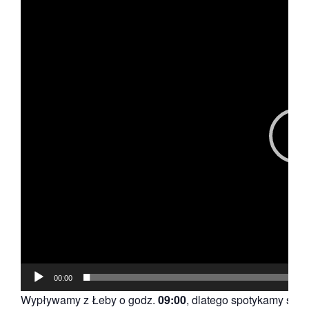
video
00:00
Wypływamy z Łeby o godz.
09:00
, dlatego spotykamy się 