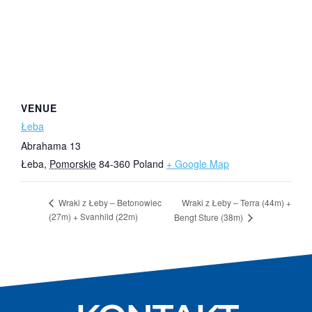
VENUE
Łeba
Abrahama 13
Łeba
,
Pomorskie
84-360
Poland
+ Google Map
Wraki z Łeby – Terra (44m) +
Wraki z Łeby – Betonowiec
(27m) + Svanhild (22m)
Bengt Sture (38m)