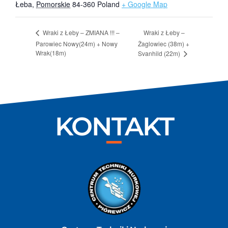
Łeba
,
Pomorskie
84-360
Poland
+ Google Map
Wraki z Łeby –
Wraki z Łeby – ZMIANA !!! –
Parowiec Nowy(24m) + Nowy
Żaglowiec (38m) +
Wrak(18m)
Svanhild (22m)
KONTAKT