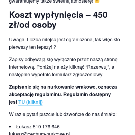
gwarantujemy także świetną atmosferę!
Koszt wypłynięcia – 450
zł/od osoby
Uwaga! Liczba miejsc jest ograniczona, tak więc kto
pierwszy ten lepszy! ?
Zapisy odbywają się wyłącznie przez naszą stronę
internetową. Poniżej należy kliknąć “Rezerwuj”, a
następnie wypełnić formularz zgłoszeniowy.
Zapisanie się na nurkowanie wrakowe, oznacza
akceptację regulaminu. Regulamin dostępny
jest
TU (kliknij)
W razie pytań piszcie lub dzwońcie do nas śmiało:
Łukasz 510 176 646
lukasz@centrum-nurkowe.pl