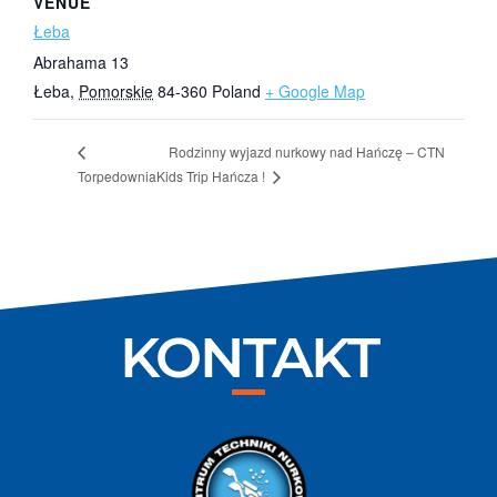
VENUE
Łeba
Abrahama 13
Łeba
,
Pomorskie
84-360
Poland
+ Google Map
Rodzinny wyjazd nurkowy nad Hańczę – CTN
Kids Trip Hańcza !
Torpedownia
KONTAKT