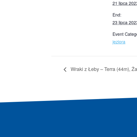
21 lipca 202
End:
23 lipca 202
Event Categ
jeziora
Wraki z Łeby – Terra (44m), Ż