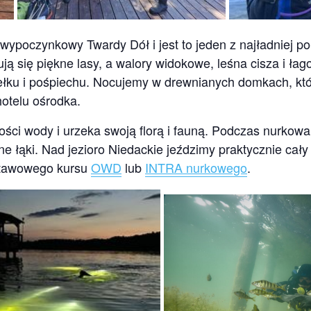
 wypoczynkowy Twardy Dół i jest to jeden z najładniej 
ują się piękne lasy, a walory widokowe, leśna cisza i ł
ełku i pośpiechu. Nocujemy w drewnianych domkach, któr
hotelu ośrodka.
stości wody i urzeka swoją florą i fauną. Podczas nurko
ne łąki. Nad jezioro Niedackie jeździmy praktycznie cały
dstawowego kursu
OWD
lub
INTRA nurkowego
.