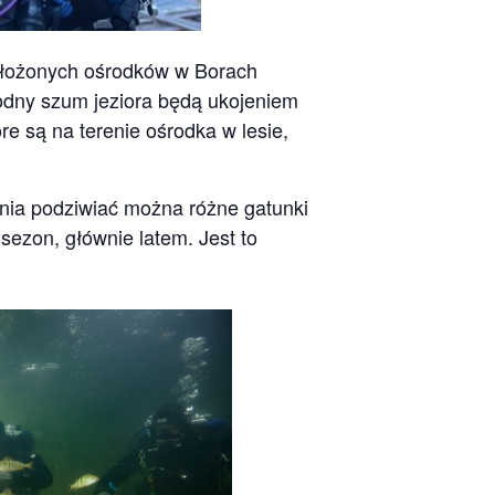
położonych ośrodków w Borach
agodny szum jeziora będą ukojeniem
e są na terenie ośrodka w lesie,
wania podziwiać można różne gatunki
 sezon, głównie latem. Jest to