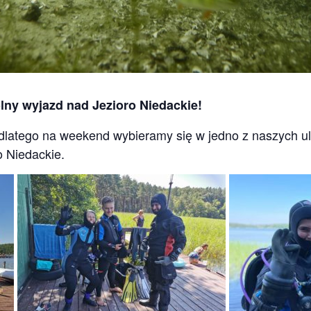
ny wyjazd nad Jezioro Niedackie!
dlatego na weekend wybieramy się w jedno z naszych ul
 Niedackie.