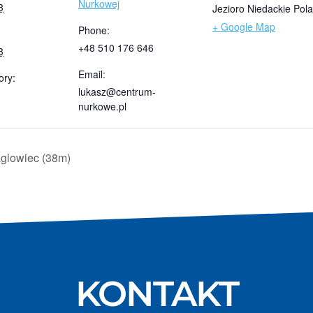
Nurkowej
3
Jezioro Niedackie
Pol
+ Google Map
Phone:
+48 510 176 646
3
Email:
ory:
lukasz@centrum-
nurkowe.pl
aglowiec (38m)
KONTAKT